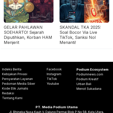
GELAR PAHLAWAN
SKANDAL TKA 2025:
SOEHARTO! Sejarah
Soal Bocor Via Live
Diputihkan, Korban HAM
TikTok, Sanksi Nol
Menjerit
Menanti!
Indeks Berita
Facebook
Podium Ecosystem
Kebijakan Privasi
Instagram
Podiumnews.com
Persyaratan Layanan
TikTok
Podium Kreatif
Pedoman Media Siber
Youtube
Urban Bali
Kode Etik Jurnalis
Menot Sukadana
Redaksi
Tentang Kami
PT. Media Podium Utama
Jl. Bhineka Nusa Kauh V, Dalung Permai Blok P No 58, Kuta Utara,