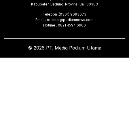
Kabupaten Badung, Provinsi Bali 80363
Telepon .(0361) 9093073
Email . redaksi@podiumnews.com
Hotline . 0821 4594 6900
© 2026 PT. Media Podium Utama