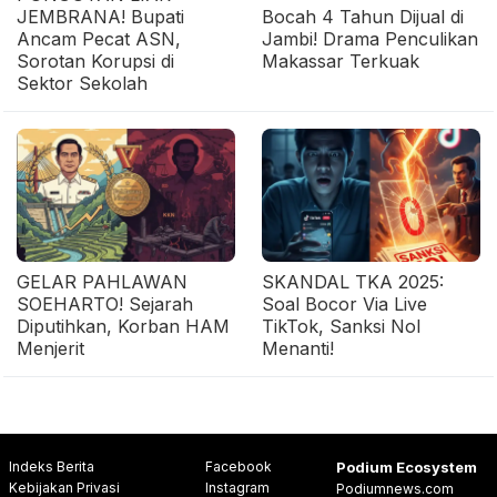
JEMBRANA! Bupati
Bocah 4 Tahun Dijual di
Ancam Pecat ASN,
Jambi! Drama Penculikan
Sorotan Korupsi di
Makassar Terkuak
Sektor Sekolah
GELAR PAHLAWAN
SKANDAL TKA 2025:
SOEHARTO! Sejarah
Soal Bocor Via Live
Diputihkan, Korban HAM
TikTok, Sanksi Nol
Menjerit
Menanti!
Indeks Berita
Facebook
Podium Ecosystem
Kebijakan Privasi
Instagram
Podiumnews.com