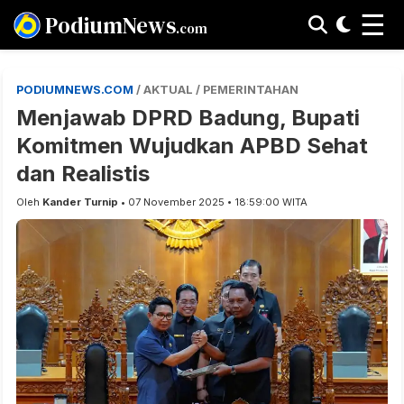
☰
PodiumNews
.com
PODIUMNEWS.COM
/ AKTUAL / PEMERINTAHAN
Menjawab DPRD Badung, Bupati
Komitmen Wujudkan APBD Sehat
dan Realistis
Oleh
Kander Turnip
• 07 November 2025 • 18:59:00 WITA