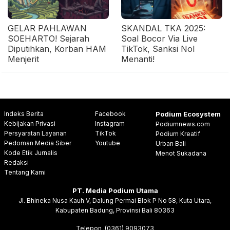
GELAR PAHLAWAN
SKANDAL TKA 2025:
SOEHARTO! Sejarah
Soal Bocor Via Live
Diputihkan, Korban HAM
TikTok, Sanksi Nol
Menjerit
Menanti!
Indeks Berita
Facebook
Podium Ecosystem
Kebijakan Privasi
Instagram
Podiumnews.com
Persyaratan Layanan
TikTok
Podium Kreatif
Pedoman Media Siber
Youtube
Urban Bali
Kode Etik Jurnalis
Menot Sukadana
Redaksi
Tentang Kami
PT. Media Podium Utama
Jl. Bhineka Nusa Kauh V, Dalung Permai Blok P No 58, Kuta Utara,
Kabupaten Badung, Provinsi Bali 80363
Telepon .(0361) 9093073