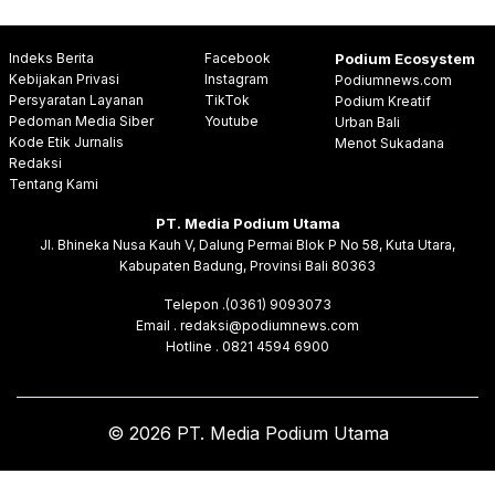
Indeks Berita
Facebook
Podium Ecosystem
Kebijakan Privasi
Instagram
Podiumnews.com
Persyaratan Layanan
TikTok
Podium Kreatif
Pedoman Media Siber
Youtube
Urban Bali
Kode Etik Jurnalis
Menot Sukadana
Redaksi
Tentang Kami
PT. Media Podium Utama
Jl. Bhineka Nusa Kauh V, Dalung Permai Blok P No 58, Kuta Utara,
Kabupaten Badung, Provinsi Bali 80363
Telepon .(0361) 9093073
Email . redaksi@podiumnews.com
Hotline . 0821 4594 6900
© 2026 PT. Media Podium Utama