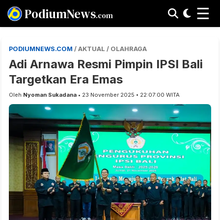
☰
PodiumNews
.com
PODIUMNEWS.COM
/ AKTUAL / OLAHRAGA
Adi Arnawa Resmi Pimpin IPSI Bali
Targetkan Era Emas
Oleh
Nyoman Sukadana
• 23 November 2025 • 22:07:00 WITA