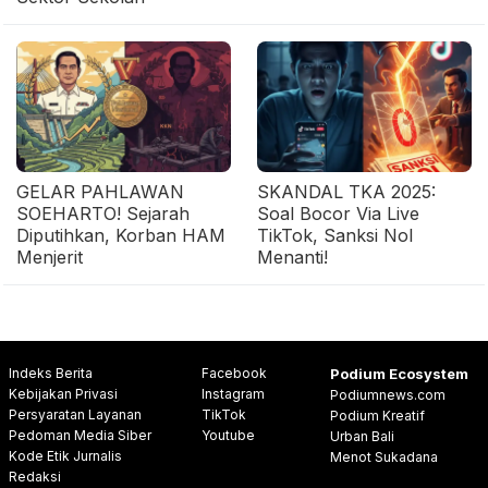
GELAR PAHLAWAN
SKANDAL TKA 2025:
SOEHARTO! Sejarah
Soal Bocor Via Live
Diputihkan, Korban HAM
TikTok, Sanksi Nol
Menjerit
Menanti!
Indeks Berita
Facebook
Podium Ecosystem
Kebijakan Privasi
Instagram
Podiumnews.com
Persyaratan Layanan
TikTok
Podium Kreatif
Pedoman Media Siber
Youtube
Urban Bali
Kode Etik Jurnalis
Menot Sukadana
Redaksi