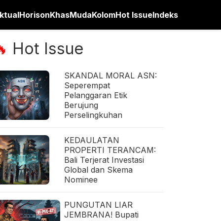
ktual
Horison
Khas
Muda
Kolom
Hot Issue
Indeks
Hot Issue
🔥
SKANDAL MORAL ASN:
Seperempat
Pelanggaran Etik
Berujung
Perselingkuhan
KEDAULATAN
PROPERTI TERANCAM:
Bali Terjerat Investasi
Global dan Skema
Nominee
PUNGUTAN LIAR
JEMBRANA! Bupati