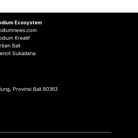
odium Ecosystem
odiumnews.com
odium Kreatif
rban Bali
enot Sukadana
ung, Provinsi Bali 80363