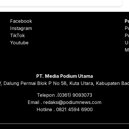
Facebook
P
Instagram
P
TikTok
P
Youtube
U
M
PT. Media Podium Utama
, Dalung Permai Blok P No 58, Kuta Utara, Kabupaten Bad
Telepon .(0361) 9093073
Email . redaksi@podiumnews.com
Hotline . 0821 4594 6900