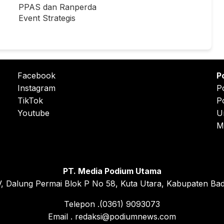
PPAS dan Ranperda
Event Strategis
Facebook
P
Instagram
P
TikTok
P
Youtube
U
M
PT. Media Podium Utama
, Dalung Permai Blok P No 58, Kuta Utara, Kabupaten Bad
Telepon .(0361) 9093073
Email . redaksi@podiumnews.com