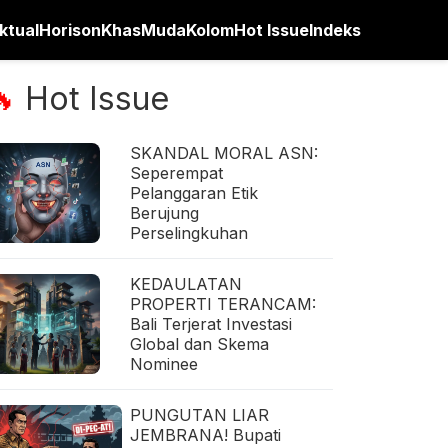
ktual
Horison
Khas
Muda
Kolom
Hot Issue
Indeks
Hot Issue
🔥
SKANDAL MORAL ASN:
Seperempat
Pelanggaran Etik
Berujung
Perselingkuhan
KEDAULATAN
PROPERTI TERANCAM:
Bali Terjerat Investasi
Global dan Skema
Nominee
PUNGUTAN LIAR
JEMBRANA! Bupati