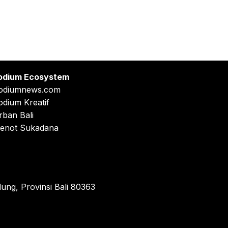
odium Ecosystem
odiumnews.com
odium Kreatif
rban Bali
enot Sukadana
ung, Provinsi Bali 80363