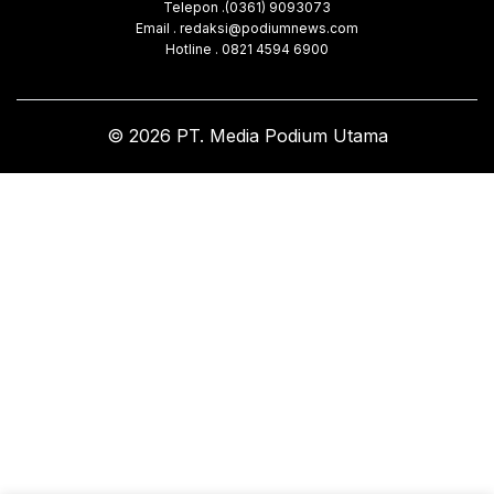
Telepon .(0361) 9093073
Email . redaksi@podiumnews.com
Hotline . 0821 4594 6900
© 2026 PT. Media Podium Utama