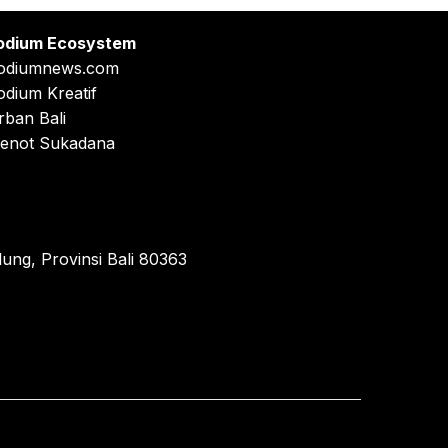
odium Ecosystem
odiumnews.com
odium Kreatif
rban Bali
enot Sukadana
ung, Provinsi Bali 80363