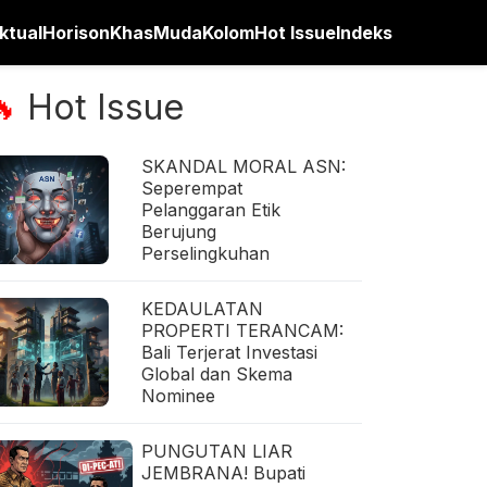
ktual
Horison
Khas
Muda
Kolom
Hot Issue
Indeks
Hot Issue
🔥
SKANDAL MORAL ASN:
Seperempat
Pelanggaran Etik
Berujung
Perselingkuhan
KEDAULATAN
PROPERTI TERANCAM:
Bali Terjerat Investasi
Global dan Skema
Nominee
PUNGUTAN LIAR
JEMBRANA! Bupati