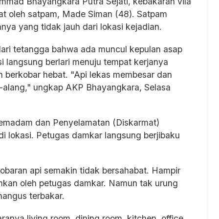
mad Bhayangkara Putra Sejati, kebakaran vila
lihat oleh satpam, Made Siman (48). Satpam
ya yang tidak jauh dari lokasi kejadian.
dari tetangga bahwa ada muncul kepulan asap
si langsung berlari menuju tempat kerjanya
dah berkobar hebat. "Api lekas membesar dan
ng-alang," ungkap AKP Bhayangkara, Selasa
Pemadam dan Penyelamatan (Diskarmat)
 lokasi. Petugas damkar langsung berjibaku
obaran api semakin tidak bersahabat. Hampir
damkan oleh petugas damkar. Namun tak urung
 hangus terbakar.
aranya living room, dining room, kitchen, office