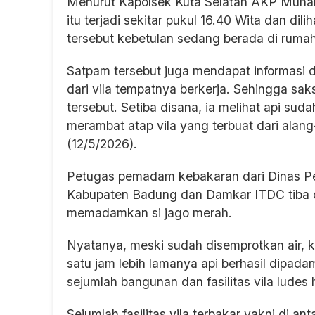
Menurut Kapolsek Kuta Selatan AKP Muham
itu terjadi sekitar pukul 16.40 Wita dan di
tersebut kebetulan sedang berada di rumahn
Satpam tersebut juga mendapat informasi 
dari vila tempatnya berkerja. Sehingga sak
tersebut. Setiba disana, ia melihat api su
merambat atap vila yang terbuat dari ala
(12/5/2026).
Petugas pemadam kebakaran dari Dinas 
Kabupaten Badung dan Damkar ITDC tiba di
memadamkan si jago merah.
Nyatanya, meski sudah disemprotkan air, k
satu jam lebih lamanya api berhasil dipa
sejumlah bangunan dan fasilitas vila ludes
Sejumlah fasilitas vila terbakar yakni di ant