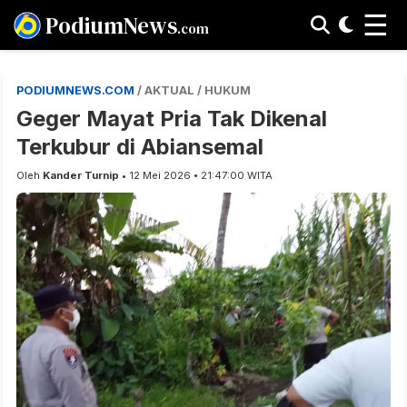
☰
PodiumNews
.com
PODIUMNEWS.COM
/ AKTUAL / HUKUM
Geger Mayat Pria Tak Dikenal
Terkubur di Abiansemal
Oleh
Kander Turnip
• 12 Mei 2026 • 21:47:00 WITA