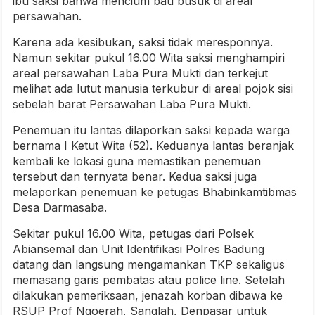
ibu saksi bahwa mencium bau busuk di areal
persawahan.
Karena ada kesibukan, saksi tidak meresponnya.
Namun sekitar pukul 16.00 Wita saksi menghampiri
areal persawahan Laba Pura Mukti dan terkejut
melihat ada lutut manusia terkubur di areal pojok sisi
sebelah barat Persawahan Laba Pura Mukti.
Penemuan itu lantas dilaporkan saksi kepada warga
bernama I Ketut Wita (52). Keduanya lantas beranjak
kembali ke lokasi guna memastikan penemuan
tersebut dan ternyata benar. Kedua saksi juga
melaporkan penemuan ke petugas Bhabinkamtibmas
Desa Darmasaba.
Sekitar pukul 16.00 Wita, petugas dari Polsek
Abiansemal dan Unit Identifikasi Polres Badung
datang dan langsung mengamankan TKP sekaligus
memasang garis pembatas atau police line. Setelah
dilakukan pemeriksaan, jenazah korban dibawa ke
RSUP Prof Ngoerah, Sanglah, Denpasar untuk