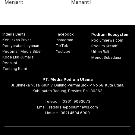
Menjerit
Menanti!
Indeks Berita
Facebook
Podium Ecosystem
Kebijakan Privasi
Instagram
Podiumnews.com
Persyaratan Layanan
TikTok
Podium Kreatif
Pedoman Media Siber
Youtube
Urban Bali
Kode Etik Jurnalis
Menot Sukadana
Redaksi
Tentang Kami
PT. Media Podium Utama
Jl. Bhineka Nusa Kauh V, Dalung Permai Blok P No 58, Kuta Utara,
Kabupaten Badung, Provinsi Bali 80363
Telepon .(0361) 9093073
Email . redaksi@podiumnews.com
Hotline . 0821 4594 6900