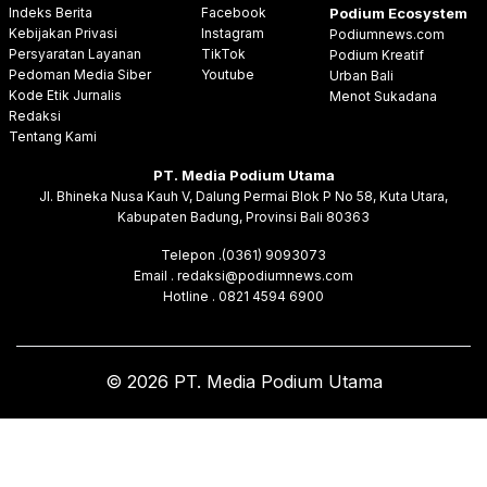
Indeks Berita
Facebook
Podium Ecosystem
Kebijakan Privasi
Instagram
Podiumnews.com
Persyaratan Layanan
TikTok
Podium Kreatif
Pedoman Media Siber
Youtube
Urban Bali
Kode Etik Jurnalis
Menot Sukadana
Redaksi
Tentang Kami
PT. Media Podium Utama
Jl. Bhineka Nusa Kauh V, Dalung Permai Blok P No 58, Kuta Utara,
Kabupaten Badung, Provinsi Bali 80363
Telepon .(0361) 9093073
Email . redaksi@podiumnews.com
Hotline . 0821 4594 6900
© 2026 PT. Media Podium Utama