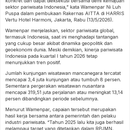
konkret dan dapat dieksekusi bersama demi kemajuan
sektor pariwisata Indonesia,” kata Wamenpar Ni Luh
Puspa dalam pembukaan Rakernas AITTA di HARRIS
Vertu Hotel Harmoni, Jakarta, Rabu (13/5/2026).
Wamenpar menjelaskan, sektor pariwisata global,
termasuk Indonesia, saat ini menghadapi tantangan
yang cukup besar akibat dinamika geopolitik dan
geoekonomi dunia. Meski demikian, kinerja pariwisata
Indonesia pada kuartal I tahun 2026 tetap
menunjukkan tren positif.
Jumlah kunjungan wisatawan mancanegara tercatat
mencapai 3,4 juta kunjungan atau tumbuh 8 persen.
Sementara pergerakan wisatawan nusantara
mencapai 319,51 juta perjalanan atau meningkat 13,14
persen dibandingkan periode sebelumnya.
Menurut Wamenpar, capaian tersebut merupakan
hasil kerja bersama antara pemerintah dan pelaku
industri pariwisata. “Tahun 2025 lalu kita juga berhasil
melampaui target yang ditetapkan dalam RPJMN.