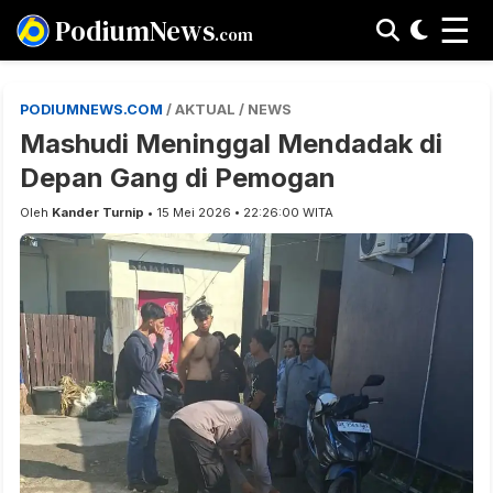
☰
PodiumNews
.com
PODIUMNEWS.COM
/ AKTUAL / NEWS
Mashudi Meninggal Mendadak di
Depan Gang di Pemogan
Oleh
Kander Turnip
• 15 Mei 2026 • 22:26:00 WITA