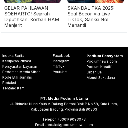
GELAR PAHLAWAN
SKANDAL TKA 2025:
SOEHARTO! Sejarah
Soal Bocor Via Live
Diputihkan, Korban HAM
TikTok, Sanksi Nol
Menjerit
Menanti!
Indeks Berita
Facebook
Podium Ecosystem
Kebijakan Privasi
Instagram
Podiumnews.com
Persyaratan Layanan
TikTok
Podium Kreatif
Pedoman Media Siber
Youtube
Urban Bali
Kode Etik Jurnalis
Menot Sukadana
Redaksi
Tentang Kami
PT. Media Podium Utama
Jl. Bhineka Nusa Kauh V, Dalung Permai Blok P No 58, Kuta Utara,
Kabupaten Badung, Provinsi Bali 80363
Telepon .(0361) 9093073
Email . redaksi@podiumnews.com