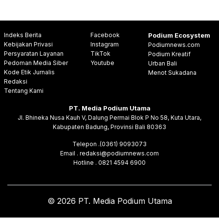
Indeks Berita
Facebook
Podium Ecosystem
Kebijakan Privasi
Instagram
Podiumnews.com
Persyaratan Layanan
TikTok
Podium Kreatif
Pedoman Media Siber
Youtube
Urban Bali
Kode Etik Jurnalis
Menot Sukadana
Redaksi
Tentang Kami
PT. Media Podium Utama
Jl. Bhineka Nusa Kauh V, Dalung Permai Blok P No 58, Kuta Utara,
Kabupaten Badung, Provinsi Bali 80363
Telepon .(0361) 9093073
Email . redaksi@podiumnews.com
Hotline . 0821 4594 6900
© 2026 PT. Media Podium Utama