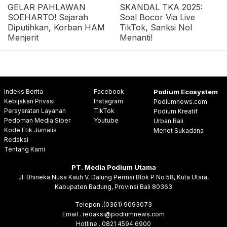
GELAR PAHLAWAN
SKANDAL TKA 2025:
SOEHARTO! Sejarah
Soal Bocor Via Live
Diputihkan, Korban HAM
TikTok, Sanksi Nol
Menjerit
Menanti!
Indeks Berita
Facebook
Podium Ecosystem
Kebijakan Privasi
Instagram
Podiumnews.com
Persyaratan Layanan
TikTok
Podium Kreatif
Pedoman Media Siber
Youtube
Urban Bali
Kode Etik Jurnalis
Menot Sukadana
Redaksi
Tentang Kami
PT. Media Podium Utama
Jl. Bhineka Nusa Kauh V, Dalung Permai Blok P No 58, Kuta Utara,
Kabupaten Badung, Provinsi Bali 80363
Telepon .(0361) 9093073
Email . redaksi@podiumnews.com
Hotline . 0821 4594 6900