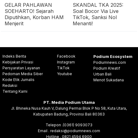
GELAR PAHLAWAN
SKANDAL TKA 2025:
SOEHARTO! Sejarah
Soal Bocor Via Live
Diputihkan, Korban HAM
TikTok, Sanksi Nol
Menjerit
Menanti!
Indeks Berita
Facebook
Podium Ecosystem
Kebijakan Privasi
Instagram
Podiumnews.com
Persyaratan Layanan
TikTok
Podium Kreatif
Pedoman Media Siber
Youtube
Urban Bali
Kode Etik Jurnalis
Menot Sukadana
Redaksi
Tentang Kami
PT. Media Podium Utama
Jl. Bhineka Nusa Kauh V, Dalung Permai Blok P No 58, Kuta Utara,
Kabupaten Badung, Provinsi Bali 80363
Telepon .(0361) 9093073
Email . redaksi@podiumnews.com
Hotline . 0821 4594 6900