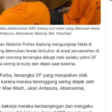
elaku pembunuhan DAD, tukang cuci motor yang ditemukan tewas
 Antasura, Abiansemal, Badung, Bali. (foto/hes)
uan Reskrim Polres Badung mengungkap fakta di
ng ditemukan tewas terkubur di areal persawahan di
lah seorang tersangka diduga otak pelaku yakni DF
ering di-bully dan diejek saat bekerja.
Purba, tersangka DF yang merupakan otak
arena merasa tersinggung sering diejek oleh
or Mae Wash, Jalan Antasura, Abiansemal,
ma bekerja mereka berdampingan dan mengaku