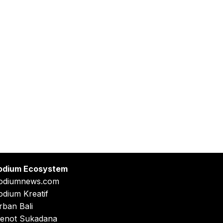
odium Ecosystem
odiumnews.com
odium Kreatif
rban Bali
enot Sukadana