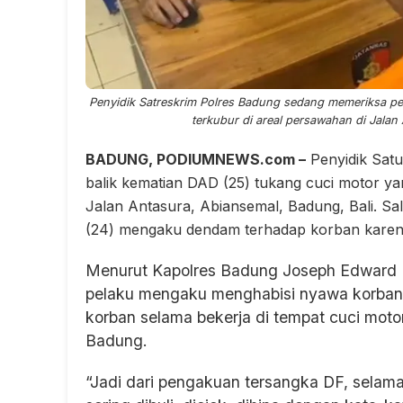
Penyidik Satreskrim Polres Badung sedang memeriksa p
terkubur di areal persawahan di Jalan
BADUNG, PODIUMNEWS.com –
Penyidik Sat
balik kematian DAD (25) tukang cuci motor ya
Jalan Antasura, Abiansemal, Badung, Bali. Sa
(24) mengaku dendam terhadap korban karena s
Menurut Kapolres Badung Joseph Edward 
pelaku mengaku menghabisi nyawa korban k
korban selama bekerja di tempat cuci mot
Badung.
“Jadi dari pengakuan tersangka DF, sela