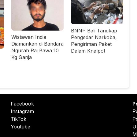
BNNP Bali Tangkap
Wistawan India
Pengedar Narkoba,
Diamankan di Bandara
Pengiriman Paket
Ngurah Rai Bawa 10
Dalam Knalpot
Kg Ganja
Facebook
P
Instagram
P
TikTok
P
Youtube
U
M