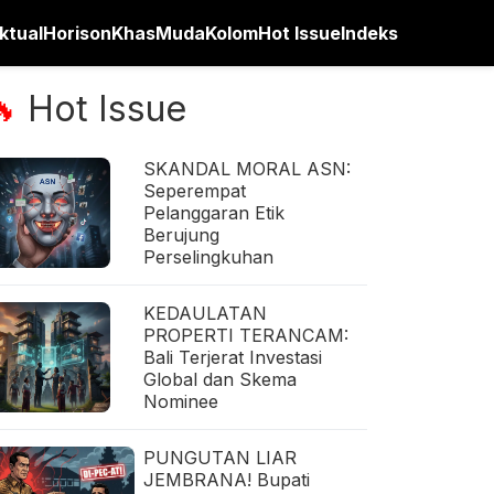
ktual
Horison
Khas
Muda
Kolom
Hot Issue
Indeks
Hot Issue
🔥
SKANDAL MORAL ASN:
Seperempat
Pelanggaran Etik
Berujung
Perselingkuhan
KEDAULATAN
PROPERTI TERANCAM:
Bali Terjerat Investasi
Global dan Skema
Nominee
PUNGUTAN LIAR
JEMBRANA! Bupati