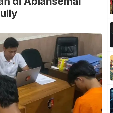
n di Abiansemal
ully