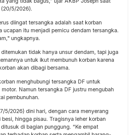
kata yang tidak bagus,” ujar AKBP Joseph saat
 (20/5/2026).
rus diingat tersangka adalah saat korban
a ucapan itu menjadi pemicu dendam tersangka.
dam," ungkapnya.
si ditemukan tidak hanya unsur dendam, tapi juga
temannya untuk ikut membunuh korban karena
k korban akan dibagi bersama.
 korban menghubungi tersangka DF untuk
i motor. Namun tersangka DF justru mengubah
rtai pembunuhan.
/5/2026) dini hari, dengan cara menyerang
esi, hingga pisau. Tragisnya leher korban
 ditusuk di bagian punggung. “Ke empat
n terhadap korban serta mengambil barang-