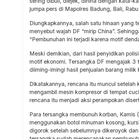
sering dibuli, diejek, dihina dengan kata-
jumpa pers di Mapolres Badung, Bali, Rabu
Diungkapkannya, salah satu hinaan yang te
menyebut wajah DF “mirip China”. Sehingg
“Pembunuhan ini terjadi karena motif den
Meski demikian, dari hasil penyidikan poli
motif ekonomi. Tersangka DF mengajak 3 
diiming-imingi hasil penjualan barang mili
Dikatakannya, rencana itu muncul setelah
mengambil mesin kompresor di tempat cuc
rencana itu menjadi aksi perampokan dise
Para tersangka membunuh korban, Kamis (7
menggunakan botol minuman kosong, kursi b
digorok setelah sebelumnya dikeroyok dan
tersangka sudah merencanakan pembunuha