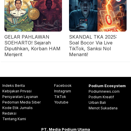
GELAR PAHLAWAN
SKANDAL TKA 2025:
SOEHARTO! Sejarah
Soal Bocor Via Live
Diputihkan, Korban HAM
TikTok, Sanksi Nol
Menjerit
Menanti!
Indeks Berita
Facebook
Podium Ecosystem
Kebijakan Privasi
Instagram
Podiumnews.com
Persyaratan Layanan
TikTok
Podium Kreatif
Pedoman Media Siber
Youtube
Urban Bali
Kode Etik Jurnalis
Menot Sukadana
Redaksi
Tentang Kami
PT. Media Podium Utama