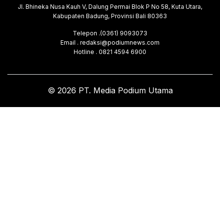
Jl. Bhineka Nusa Kauh V, Dalung Permai Blok P No 58, Kuta Utara,
Kabupaten Badung, Provinsi Bali 80363
Telepon .(0361) 9093073
Email . redaksi@podiumnews.com
Hotline . 0821 4594 6900
© 2026 PT. Media Podium Utama