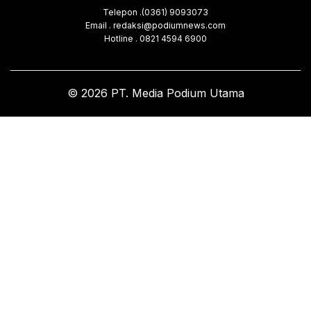
Telepon .(0361) 9093073
Email . redaksi@podiumnews.com
Hotline . 0821 4594 6900
© 2026 PT. Media Podium Utama