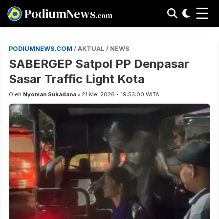
☰
PodiumNews
.com
PODIUMNEWS.COM
/ AKTUAL / NEWS
SABERGEP Satpol PP Denpasar
Sasar Traffic Light Kota
Oleh
Nyoman Sukadana
• 21 Mei 2026 • 19:53:00 WITA