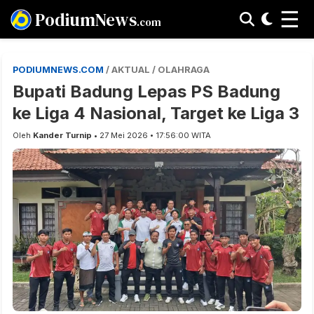
☰
PodiumNews
.com
PODIUMNEWS.COM
/ AKTUAL / OLAHRAGA
Bupati Badung Lepas PS Badung
ke Liga 4 Nasional, Target ke Liga 3
Oleh
Kander Turnip
• 27 Mei 2026 • 17:56:00 WITA