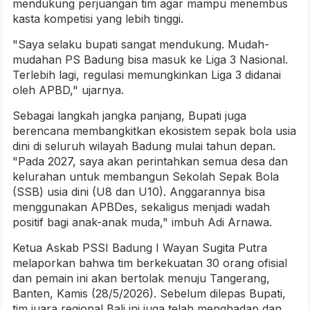
mendukung perjuangan tim agar mampu menembus
kasta kompetisi yang lebih tinggi.
"Saya selaku bupati sangat mendukung. Mudah-
mudahan PS Badung bisa masuk ke Liga 3 Nasional.
Terlebih lagi, regulasi memungkinkan Liga 3 didanai
oleh APBD," ujarnya.
Sebagai langkah jangka panjang, Bupati juga
berencana membangkitkan ekosistem sepak bola usia
dini di seluruh wilayah Badung mulai tahun depan.
"Pada 2027, saya akan perintahkan semua desa dan
kelurahan untuk membangun Sekolah Sepak Bola
(SSB) usia dini (U8 dan U10). Anggarannya bisa
menggunakan APBDes, sekaligus menjadi wadah
positif bagi anak-anak muda," imbuh Adi Arnawa.
Ketua Askab PSSI Badung I Wayan Sugita Putra
melaporkan bahwa tim berkekuatan 30 orang ofisial
dan pemain ini akan bertolak menuju Tangerang,
Banten, Kamis (28/5/2026). Sebelum dilepas Bupati,
tim juara regional Bali ini juga telah menghadap dan