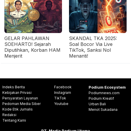
GELAR PAHLAWAN
SKANDAL TKA 2025:
SOEHARTO! Sejarah
Soal Bocor Via Live
Diputihkan, Korban HAM
TikTok, Sanksi Nol
Menjerit
Menanti!
Indeks Berita
Facebook
Podium Ecosystem
Kebijakan Privasi
Instagram
Podiumnews.com
Persyaratan Layanan
TikTok
Podium Kreatif
Pedoman Media Siber
Youtube
Urban Bali
Kode Etik Jurnalis
Menot Sukadana
Redaksi
Tentang Kami
PT. Media Podium Utama