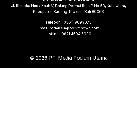
Jl. Bhineka Nusa Kauh V, Dalung Permai Blok P No 58, Kuta Utara,
Kabupaten Badung, Provinsi Bali 80363
Telepon .(0361) 9093073
Email . redaksi@podiumnews.com
Hotline . 0821 4594 6900
© 2026 PT. Media Podium Utama