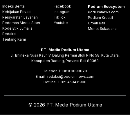
Indeks Berita
Facebook
Podium Ecosystem
Kebijakan Privasi
Instagram
Podiumnews.com
Persyaratan Layanan
TikTok
Podium Kreatif
Pedoman Media Siber
Youtube
Urban Bali
Kode Etik Jurnalis
Menot Sukadana
Redaksi
Tentang Kami
PT. Media Podium Utama
Jl. Bhineka Nusa Kauh V, Dalung Permai Blok P No 58, Kuta Utara,
Kabupaten Badung, Provinsi Bali 80363
Telepon .(0361) 9093073
Email . redaksi@podiumnews.com
Hotline . 0821 4594 6900
© 2026 PT. Media Podium Utama