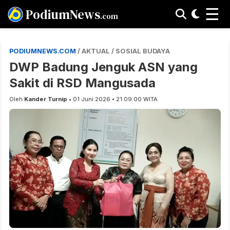
☰
PodiumNews
.com
PODIUMNEWS.COM
/ AKTUAL / SOSIAL BUDAYA
DWP Badung Jenguk ASN yang
Sakit di RSD Mangusada
Oleh
Kander Turnip
• 01 Juni 2026 • 21:09:00 WITA