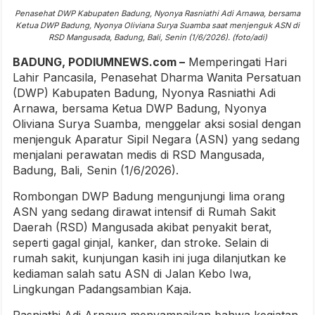
Penasehat DWP Kabupaten Badung, Nyonya Rasniathi Adi Arnawa, bersama
Ketua DWP Badung, Nyonya Oliviana Surya Suamba saat menjenguk ASN di
RSD Mangusada, Badung, Bali, Senin (1/6/2026). (foto/adi)
BADUNG, PODIUMNEWS.com –
Memperingati Hari
Lahir Pancasila, Penasehat Dharma Wanita Persatuan
(DWP) Kabupaten Badung, Nyonya Rasniathi Adi
Arnawa, bersama Ketua DWP Badung, Nyonya
Oliviana Surya Suamba, menggelar aksi sosial dengan
menjenguk Aparatur Sipil Negara (ASN) yang sedang
menjalani perawatan medis di RSD Mangusada,
Badung, Bali, Senin (1/6/2026).
Rombongan DWP Badung mengunjungi lima orang
ASN yang sedang dirawat intensif di Rumah Sakit
Daerah (RSD) Mangusada akibat penyakit berat,
seperti gagal ginjal, kanker, dan stroke. Selain di
rumah sakit, kunjungan kasih ini juga dilanjutkan ke
kediaman salah satu ASN di Jalan Kebo Iwa,
Lingkungan Padangsambian Kaja.
Rasniathi Adi Arnawa menyampaikan bahwa kegiatan