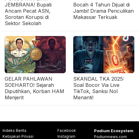
JEMBRANA! Bupati
Bocah 4 Tahun Dijual di
Ancam Pecat ASN,
Jambi! Drama Penculikan
Sorotan Korupsi di
Makassar Terkuak
Sektor Sekolah
GELAR PAHLAWAN
SKANDAL TKA 2025:
SOEHARTO! Sejarah
Soal Bocor Via Live
Diputihkan, Korban HAM
TikTok, Sanksi Nol
Menjerit
Menanti!
Indeks Berita
Facebook
Podium Ecosystem
Kebijakan Privasi
Instagram
Podiumnews.com