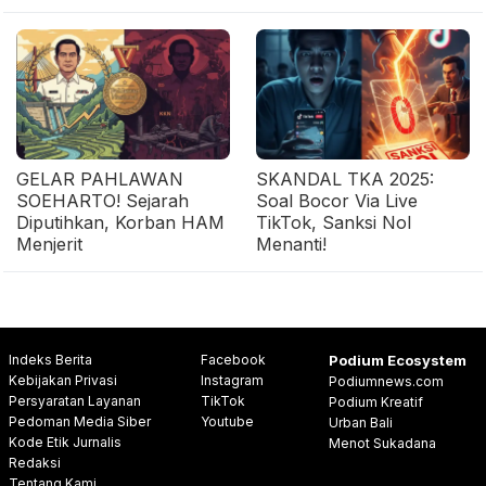
GELAR PAHLAWAN
SKANDAL TKA 2025:
SOEHARTO! Sejarah
Soal Bocor Via Live
Diputihkan, Korban HAM
TikTok, Sanksi Nol
Menjerit
Menanti!
Indeks Berita
Facebook
Podium Ecosystem
Kebijakan Privasi
Instagram
Podiumnews.com
Persyaratan Layanan
TikTok
Podium Kreatif
Pedoman Media Siber
Youtube
Urban Bali
Kode Etik Jurnalis
Menot Sukadana
Redaksi
Tentang Kami