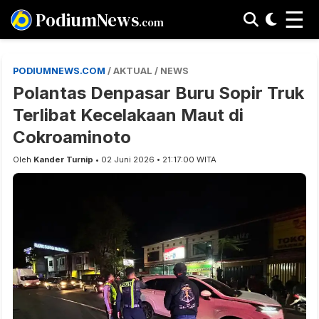
☰
PodiumNews
.com
PODIUMNEWS.COM
/ AKTUAL / NEWS
Polantas Denpasar Buru Sopir Truk
Terlibat Kecelakaan Maut di
Cokroaminoto
Oleh
Kander Turnip
• 02 Juni 2026 • 21:17:00 WITA