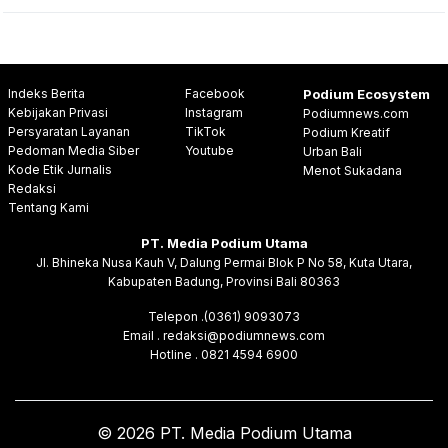
Indeks Berita
Facebook
Podium Ecosystem
Kebijakan Privasi
Instagram
Podiumnews.com
Persyaratan Layanan
TikTok
Podium Kreatif
Pedoman Media Siber
Youtube
Urban Bali
Kode Etik Jurnalis
Menot Sukadana
Redaksi
Tentang Kami
PT. Media Podium Utama
Jl. Bhineka Nusa Kauh V, Dalung Permai Blok P No 58, Kuta Utara,
Kabupaten Badung, Provinsi Bali 80363
Telepon .(0361) 9093073
Email . redaksi@podiumnews.com
Hotline . 0821 4594 6900
© 2026 PT. Media Podium Utama