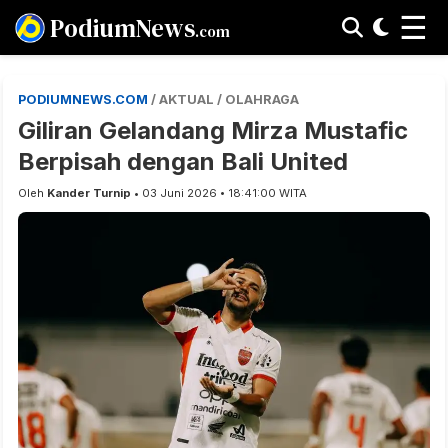
☰
PodiumNews
.com
PODIUMNEWS.COM
/ AKTUAL / OLAHRAGA
Giliran Gelandang Mirza Mustafic
Berpisah dengan Bali United
Oleh
Kander Turnip
• 03 Juni 2026 • 18:41:00 WITA