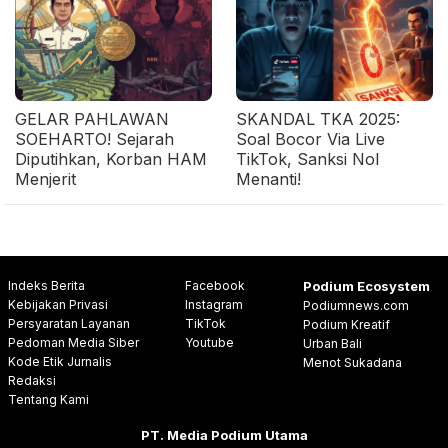
GELAR PAHLAWAN
SKANDAL TKA 2025:
SOEHARTO! Sejarah
Soal Bocor Via Live
Diputihkan, Korban HAM
TikTok, Sanksi Nol
Menjerit
Menanti!
Indeks Berita
Facebook
Podium Ecosystem
Kebijakan Privasi
Instagram
Podiumnews.com
Persyaratan Layanan
TikTok
Podium Kreatif
Pedoman Media Siber
Youtube
Urban Bali
Kode Etik Jurnalis
Menot Sukadana
Redaksi
Tentang Kami
PT. Media Podium Utama