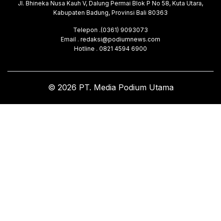
Jl. Bhineka Nusa Kauh V, Dalung Permai Blok P No 58, Kuta Utara,
Kabupaten Badung, Provinsi Bali 80363
Telepon .(0361) 9093073
Email . redaksi@podiumnews.com
Hotline . 0821 4594 6900
© 2026 PT. Media Podium Utama