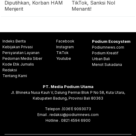
Diputihkan, Korban HAM
TikTok, Sanksi Nol
Menjerit
Menanti!
Indeks Berita
Facebook
Podium Ecosystem
Kebijakan Privasi
Instagram
Podiumnews.com
Persyaratan Layanan
TikTok
Podium Kreatif
Pedoman Media Siber
Youtube
Urban Bali
Kode Etik Jurnalis
Menot Sukadana
Redaksi
Tentang Kami
PT. Media Podium Utama
Jl. Bhineka Nusa Kauh V, Dalung Permai Blok P No 58, Kuta Utara,
Kabupaten Badung, Provinsi Bali 80363
Telepon .(0361) 9093073
Email . redaksi@podiumnews.com
Hotline . 0821 4594 6900