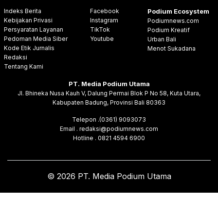
Indeks Berita
Facebook
Podium Ecosystem
Kebijakan Privasi
Instagram
Podiumnews.com
Persyaratan Layanan
TikTok
Podium Kreatif
Pedoman Media Siber
Youtube
Urban Bali
Kode Etik Jurnalis
Menot Sukadana
Redaksi
Tentang Kami
PT. Media Podium Utama
Jl. Bhineka Nusa Kauh V, Dalung Permai Blok P No 58, Kuta Utara,
Kabupaten Badung, Provinsi Bali 80363
Telepon .(0361) 9093073
Email . redaksi@podiumnews.com
Hotline . 0821 4594 6900
© 2026 PT. Media Podium Utama