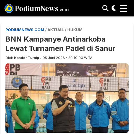
☰
PodiumNews
.com
PODIUMNEWS.COM
/ AKTUAL / HUKUM
BNN Kampanye Antinarkoba
Lewat Turnamen Padel di Sanur
Oleh
Kander Turnip
• 05 Juni 2026 • 20:10:00 WITA