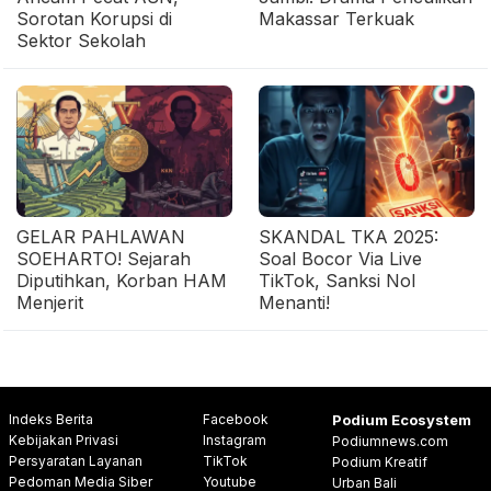
Sorotan Korupsi di
Makassar Terkuak
Sektor Sekolah
GELAR PAHLAWAN
SKANDAL TKA 2025:
SOEHARTO! Sejarah
Soal Bocor Via Live
Diputihkan, Korban HAM
TikTok, Sanksi Nol
Menjerit
Menanti!
Indeks Berita
Facebook
Podium Ecosystem
Kebijakan Privasi
Instagram
Podiumnews.com
Persyaratan Layanan
TikTok
Podium Kreatif
Pedoman Media Siber
Youtube
Urban Bali