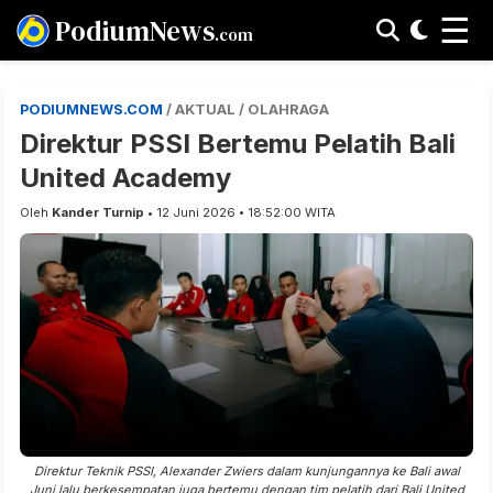
☰
PodiumNews
.com
PODIUMNEWS.COM
/ AKTUAL / OLAHRAGA
Direktur PSSI Bertemu Pelatih Bali
United Academy
Oleh
Kander Turnip
• 12 Juni 2026 • 18:52:00 WITA
Direktur Teknik PSSI, Alexander Zwiers dalam kunjungannya ke Bali awal
Juni lalu berkesempatan juga bertemu dengan tim pelatih dari Bali United