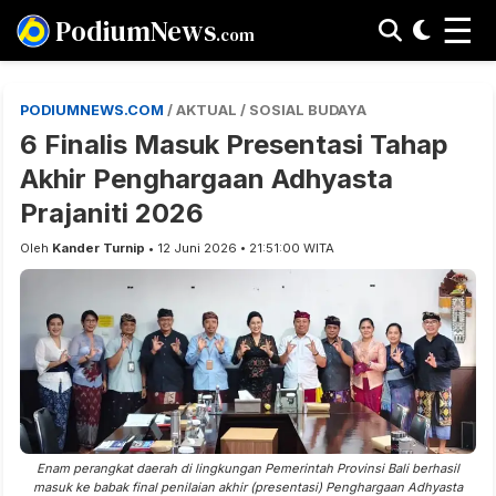
☰
PodiumNews
.com
PODIUMNEWS.COM
/ AKTUAL / SOSIAL BUDAYA
6 Finalis Masuk Presentasi Tahap
Akhir Penghargaan Adhyasta
Prajaniti 2026
Oleh
Kander Turnip
• 12 Juni 2026 • 21:51:00 WITA
Enam perangkat daerah di lingkungan Pemerintah Provinsi Bali berhasil
masuk ke babak final penilaian akhir (presentasi) Penghargaan Adhyasta