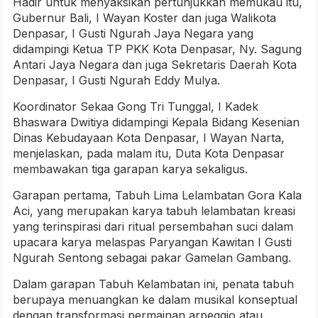
Hadir untuk menyaksikan pertunjukkan memukau itu,
Gubernur Bali, I Wayan Koster dan juga Walikota
Denpasar, I Gusti Ngurah Jaya Negara yang
didampingi Ketua TP PKK Kota Denpasar, Ny. Sagung
Antari Jaya Negara dan juga Sekretaris Daerah Kota
Denpasar, I Gusti Ngurah Eddy Mulya.
Koordinator Sekaa Gong Tri Tunggal, I Kadek
Bhaswara Dwitiya didampingi
Kepala Bidang Kesenian
Dinas Kebudayaan Kota Denpasar, I Wayan Narta,
menjelaskan, pada malam itu, Duta Kota Denpasar
membawakan tiga garapan karya sekaligus.
Garapan pertama, Tabuh Lima Lelambatan Gora Kala
Aci, yang merupakan karya tabuh lelambatan kreasi
yang terinspirasi dari ritual persembahan suci dalam
upacara karya melaspas Paryangan Kawitan I Gusti
Ngurah Sentong sebagai pakar Gamelan Gambang.
Dalam garapan Tabuh Kelambatan ini, penata tabuh
berupaya menuangkan ke dalam musikal konseptual
dengan transformasi permainan arpeggio atau