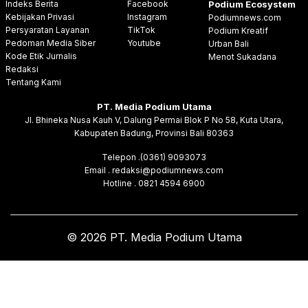
Indeks Berita
Facebook
Podium Ecosystem
Kebijakan Privasi
Instagram
Podiumnews.com
Persyaratan Layanan
TikTok
Podium Kreatif
Pedoman Media Siber
Youtube
Urban Bali
Kode Etik Jurnalis
Menot Sukadana
Redaksi
Tentang Kami
PT. Media Podium Utama
Jl. Bhineka Nusa Kauh V, Dalung Permai Blok P No 58, Kuta Utara,
Kabupaten Badung, Provinsi Bali 80363
Telepon .(0361) 9093073
Email . redaksi@podiumnews.com
Hotline . 0821 4594 6900
© 2026 PT. Media Podium Utama