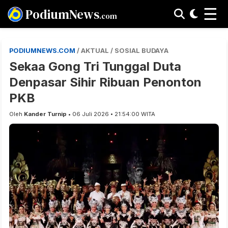
☰
PodiumNews
.com
PODIUMNEWS.COM
/ AKTUAL / SOSIAL BUDAYA
Sekaa Gong Tri Tunggal Duta
Denpasar Sihir Ribuan Penonton
PKB
Oleh
Kander Turnip
• 06 Juli 2026 • 21:54:00 WITA