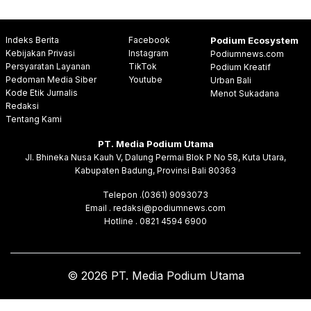
Indeks Berita
Facebook
Podium Ecosystem
Kebijakan Privasi
Instagram
Podiumnews.com
Persyaratan Layanan
TikTok
Podium Kreatif
Pedoman Media Siber
Youtube
Urban Bali
Kode Etik Jurnalis
Menot Sukadana
Redaksi
Tentang Kami
PT. Media Podium Utama
Jl. Bhineka Nusa Kauh V, Dalung Permai Blok P No 58, Kuta Utara,
Kabupaten Badung, Provinsi Bali 80363
Telepon .(0361) 9093073
Email . redaksi@podiumnews.com
Hotline . 0821 4594 6900
© 2026 PT. Media Podium Utama