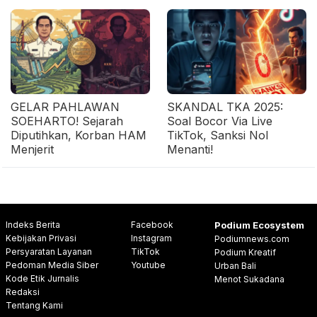
GELAR PAHLAWAN
SKANDAL TKA 2025:
SOEHARTO! Sejarah
Soal Bocor Via Live
Diputihkan, Korban HAM
TikTok, Sanksi Nol
Menjerit
Menanti!
Indeks Berita
Facebook
Podium Ecosystem
Kebijakan Privasi
Instagram
Podiumnews.com
Persyaratan Layanan
TikTok
Podium Kreatif
Pedoman Media Siber
Youtube
Urban Bali
Kode Etik Jurnalis
Menot Sukadana
Redaksi
Tentang Kami