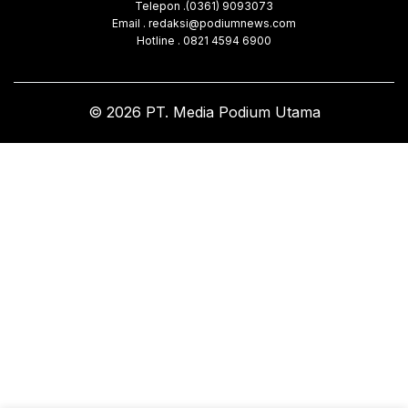
Telepon .(0361) 9093073
Email . redaksi@podiumnews.com
Hotline . 0821 4594 6900
© 2026 PT. Media Podium Utama