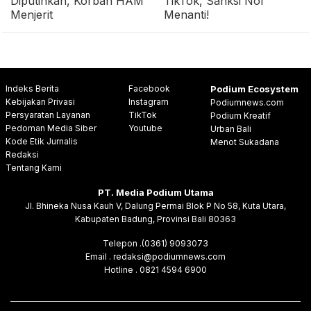
Diputihkan, Korban HAM
TikTok, Sanksi Nol
Menjerit
Menanti!
Indeks Berita
Facebook
Podium Ecosystem
Kebijakan Privasi
Instagram
Podiumnews.com
Persyaratan Layanan
TikTok
Podium Kreatif
Pedoman Media Siber
Youtube
Urban Bali
Kode Etik Jurnalis
Menot Sukadana
Redaksi
Tentang Kami
PT. Media Podium Utama
Jl. Bhineka Nusa Kauh V, Dalung Permai Blok P No 58, Kuta Utara,
Kabupaten Badung, Provinsi Bali 80363
Telepon .(0361) 9093073
Email . redaksi@podiumnews.com
Hotline . 0821 4594 6900