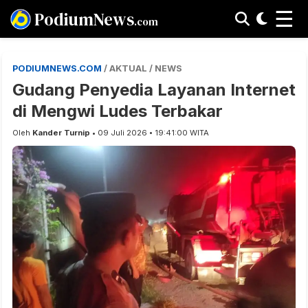
☰
PodiumNews
.com
PODIUMNEWS.COM
/ AKTUAL / NEWS
Gudang Penyedia Layanan Internet
di Mengwi Ludes Terbakar
Oleh
Kander Turnip
• 09 Juli 2026 • 19:41:00 WITA