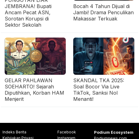
PUNGUTAN LIAR
JEMBRANA! Bupati
Bocah 4 Tahun Dijual di
Ancam Pecat ASN,
Jambi! Drama Penculikan
Sorotan Korupsi di
Makassar Terkuak
Sektor Sekolah
GELAR PAHLAWAN
SKANDAL TKA 2025:
SOEHARTO! Sejarah
Soal Bocor Via Live
Diputihkan, Korban HAM
TikTok, Sanksi Nol
Menjerit
Menanti!
Indeks Berita
Facebook
Podium Ecosystem
Kebijakan Privasi
Instagram
Podiumnews.com