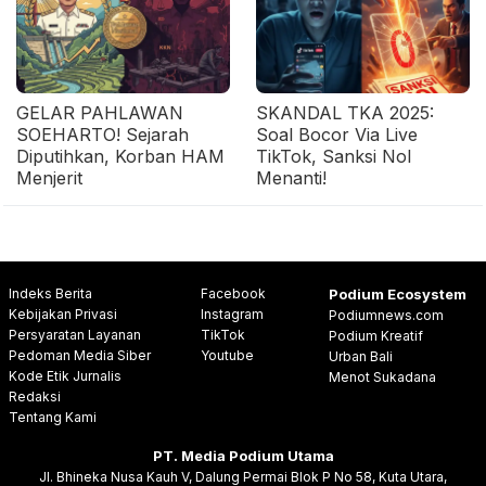
GELAR PAHLAWAN
SKANDAL TKA 2025:
SOEHARTO! Sejarah
Soal Bocor Via Live
Diputihkan, Korban HAM
TikTok, Sanksi Nol
Menjerit
Menanti!
Indeks Berita
Facebook
Podium Ecosystem
Kebijakan Privasi
Instagram
Podiumnews.com
Persyaratan Layanan
TikTok
Podium Kreatif
Pedoman Media Siber
Youtube
Urban Bali
Kode Etik Jurnalis
Menot Sukadana
Redaksi
Tentang Kami
PT. Media Podium Utama
Jl. Bhineka Nusa Kauh V, Dalung Permai Blok P No 58, Kuta Utara,