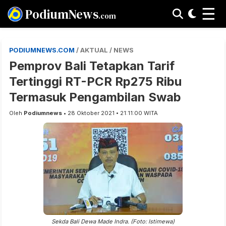
☰
PodiumNews
.com
PODIUMNEWS.COM
/ AKTUAL / NEWS
Pemprov Bali Tetapkan Tarif
Tertinggi RT-PCR Rp275 Ribu
Termasuk Pengambilan Swab
Oleh
Podiumnews
• 28 Oktober 2021 • 21:11:00 WITA
Sekda Bali Dewa Made Indra. (Foto: Istimewa)