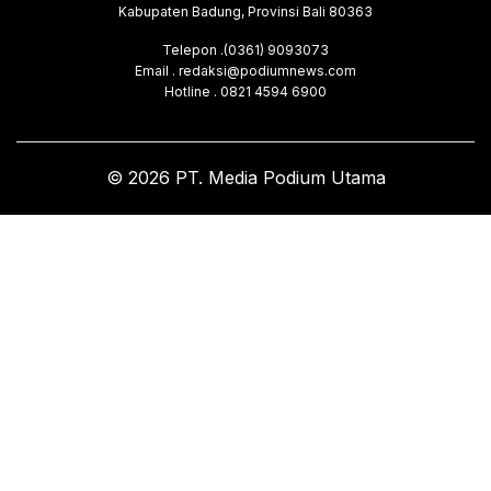
Kabupaten Badung, Provinsi Bali 80363
Telepon .(0361) 9093073
Email . redaksi@podiumnews.com
Hotline . 0821 4594 6900
© 2026 PT. Media Podium Utama