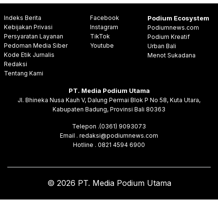
Indeks Berita
Facebook
Podium Ecosystem
Kebijakan Privasi
Instagram
Podiumnews.com
Persyaratan Layanan
TikTok
Podium Kreatif
Pedoman Media Siber
Youtube
Urban Bali
Kode Etik Jurnalis
Menot Sukadana
Redaksi
Tentang Kami
PT. Media Podium Utama
Jl. Bhineka Nusa Kauh V, Dalung Permai Blok P No 58, Kuta Utara,
Kabupaten Badung, Provinsi Bali 80363
Telepon .(0361) 9093073
Email . redaksi@podiumnews.com
Hotline . 0821 4594 6900
© 2026 PT. Media Podium Utama