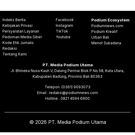
Indeks Berita
Facebook
Podium Ecosystem
Kebijakan Privasi
Instagram
Podiumnews.com
Persyaratan Layanan
TikTok
Podium Kreatif
Pedoman Media Siber
Youtube
Urban Bali
Kode Etik Jurnalis
Menot Sukadana
Redaksi
Tentang Kami
PT. Media Podium Utama
Jl. Bhineka Nusa Kauh V, Dalung Permai Blok P No 58, Kuta Utara,
Kabupaten Badung, Provinsi Bali 80363
Telepon .(0361) 9093073
Email . redaksi@podiumnews.com
Hotline . 0821 4594 6900
© 2026 PT. Media Podium Utama