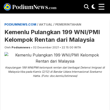
☰
PodiumNews
.com
PODIUMNEWS.COM
/ AKTUAL / PEMERINTAHAN
Kemenlu Pulangkan 199 WNI/PMI
Kelompok Rentan dari Malaysia
Oleh
Podiumnews
• 02 Desember 2021 • 22:15:00 WITA
Kepulangan 199 WNI/PMI kelompok rentan dari berbagai Detensi Imigrasi di
Malaysia tiba pada Kamis (2/12) di Bandar Udara Internasional Soekarno
Hatta. (Foto: doc.kemlu/Istimewa)