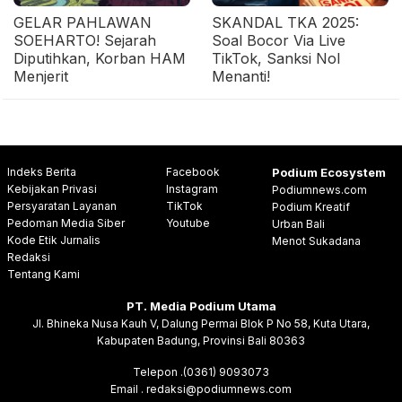
GELAR PAHLAWAN
SKANDAL TKA 2025:
SOEHARTO! Sejarah
Soal Bocor Via Live
Diputihkan, Korban HAM
TikTok, Sanksi Nol
Menjerit
Menanti!
Indeks Berita
Facebook
Podium Ecosystem
Kebijakan Privasi
Instagram
Podiumnews.com
Persyaratan Layanan
TikTok
Podium Kreatif
Pedoman Media Siber
Youtube
Urban Bali
Kode Etik Jurnalis
Menot Sukadana
Redaksi
Tentang Kami
PT. Media Podium Utama
Jl. Bhineka Nusa Kauh V, Dalung Permai Blok P No 58, Kuta Utara,
Kabupaten Badung, Provinsi Bali 80363
Telepon .(0361) 9093073
Email . redaksi@podiumnews.com