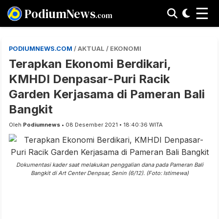
☰
PodiumNews
.com
PODIUMNEWS.COM
/ AKTUAL / EKONOMI
Terapkan Ekonomi Berdikari,
KMHDI Denpasar-Puri Racik
Garden Kerjasama di Pameran Bali
Bangkit
Oleh
Podiumnews
• 08 Desember 2021 • 18:40:36 WITA
Dokumentasi kader saat melakukan penggalian dana pada Pameran Bali
Bangkit di Art Center Denpsar, Senin (6/12). (Foto: Istimewa)