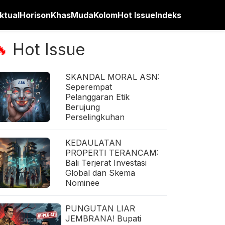
ktual
Horison
Khas
Muda
Kolom
Hot Issue
Indeks
Hot Issue
🔥
SKANDAL MORAL ASN:
Seperempat
Pelanggaran Etik
Berujung
Perselingkuhan
KEDAULATAN
PROPERTI TERANCAM:
Bali Terjerat Investasi
Global dan Skema
Nominee
PUNGUTAN LIAR
JEMBRANA! Bupati