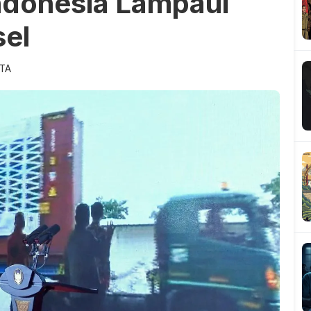
ndonesia Lampaui
sel
ITA