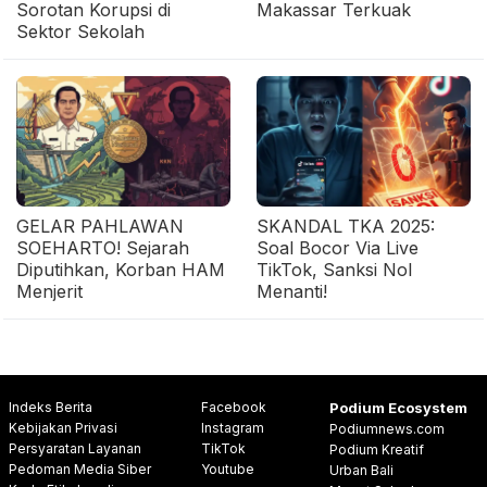
Sorotan Korupsi di
Makassar Terkuak
Sektor Sekolah
GELAR PAHLAWAN
SKANDAL TKA 2025:
SOEHARTO! Sejarah
Soal Bocor Via Live
Diputihkan, Korban HAM
TikTok, Sanksi Nol
Menjerit
Menanti!
Indeks Berita
Facebook
Podium Ecosystem
Kebijakan Privasi
Instagram
Podiumnews.com
Persyaratan Layanan
TikTok
Podium Kreatif
Pedoman Media Siber
Youtube
Urban Bali