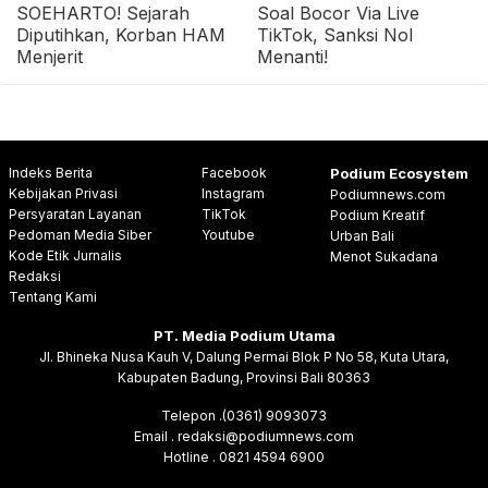
SOEHARTO! Sejarah
Soal Bocor Via Live
Diputihkan, Korban HAM
TikTok, Sanksi Nol
Menjerit
Menanti!
Indeks Berita
Facebook
Podium Ecosystem
Kebijakan Privasi
Instagram
Podiumnews.com
Persyaratan Layanan
TikTok
Podium Kreatif
Pedoman Media Siber
Youtube
Urban Bali
Kode Etik Jurnalis
Menot Sukadana
Redaksi
Tentang Kami
PT. Media Podium Utama
Jl. Bhineka Nusa Kauh V, Dalung Permai Blok P No 58, Kuta Utara,
Kabupaten Badung, Provinsi Bali 80363
Telepon .(0361) 9093073
Email . redaksi@podiumnews.com
Hotline . 0821 4594 6900