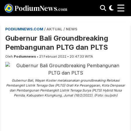
☰
PodiumNews
.com
PODIUMNEWS.COM
/ AKTUAL / NEWS
Gubernur Bali Groundbreaking
Pembangunan PLTG dan PLTS
Oleh
Podiumnews
• 21 Februari 2022 • 20:47:33 WITA
Gubernur Bali, Wayan Koster melaksanakan groundbreaking Relokasi
Pembangkit Listrik Tenaga Gas (PLTG) Grati Ke Pesanggaran, Kota Denpasar
dan Pembangunan Pembangkit Listrik Tenaga Surya (PLTS) Hybrid Nusa
Penida, Kabupaten Klungkung, Jumat (18/2/2022). (Foto: isu/pdn)