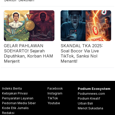
GELAR PAHLAWAN
SKANDAL TKA 2025:
SOEHARTO! Sejarah
Soal Bocor Via Live
Diputihkan, Korban HAM
TikTok, Sanksi Nol
Menjerit
Menanti!
Indeks Berita
Facebook
Podium Ecosystem
Kebijakan Privasi
Instagram
Podiumnews.com
Persyaratan Layanan
TikTok
Podium Kreatif
Pedoman Media Siber
Youtube
Urban Bali
Kode Etik Jurnalis
Menot Sukadana
Redaksi