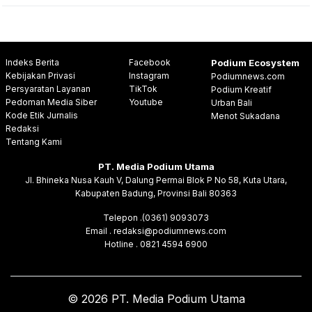
Indeks Berita
Facebook
Podium Ecosystem
Kebijakan Privasi
Instagram
Podiumnews.com
Persyaratan Layanan
TikTok
Podium Kreatif
Pedoman Media Siber
Youtube
Urban Bali
Kode Etik Jurnalis
Menot Sukadana
Redaksi
Tentang Kami
PT. Media Podium Utama
Jl. Bhineka Nusa Kauh V, Dalung Permai Blok P No 58, Kuta Utara,
Kabupaten Badung, Provinsi Bali 80363
Telepon .(0361) 9093073
Email . redaksi@podiumnews.com
Hotline . 0821 4594 6900
© 2026 PT. Media Podium Utama