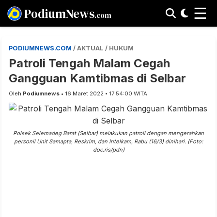
☰
PodiumNews
.com
PODIUMNEWS.COM
/ AKTUAL / HUKUM
Patroli Tengah Malam Cegah
Gangguan Kamtibmas di Selbar
Oleh
Podiumnews
• 16 Maret 2022 • 17:54:00 WITA
Polsek Selemadeg Barat (Selbar) melakukan patroli dengan mengerahkan
personil Unit Samapta, Reskrim, dan Intelkam, Rabu (16/3) dinihari. (Foto:
doc.ris/pdn)