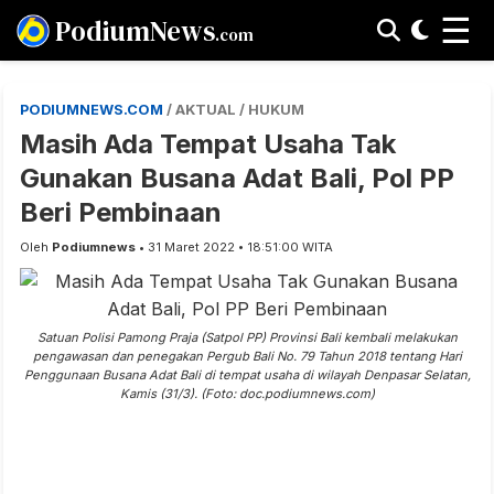
☰
PodiumNews
.com
PODIUMNEWS.COM
/ AKTUAL / HUKUM
Masih Ada Tempat Usaha Tak
Gunakan Busana Adat Bali, Pol PP
Beri Pembinaan
Oleh
Podiumnews
• 31 Maret 2022 • 18:51:00 WITA
Satuan Polisi Pamong Praja (Satpol PP) Provinsi Bali kembali melakukan
pengawasan dan penegakan Pergub Bali No. 79 Tahun 2018 tentang Hari
Penggunaan Busana Adat Bali di tempat usaha di wilayah Denpasar Selatan,
Kamis (31/3). (Foto: doc.podiumnews.com)