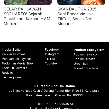
GELAR PAHLAWAN
SKANDAL TKA 2025:
SOEHARTO! Sejarah
Soal Bocor Via Live
Diputihkan, Korban HAM
TikTok, Sanksi Nol
Menjerit
Menanti!
Indeks Berita
Facebook
Podium Ecosystem
Kebijakan Privasi
Instagram
Podiumnews.com
Persyaratan Layanan
TikTok
Podium Kreatif
Pedoman Media Siber
Youtube
Urban Bali
Kode Etik Jurnalis
Menot Sukadana
Redaksi
Tentang Kami
PT. Media Podium Utama
Jl. Bhineka Nusa Kauh V, Dalung Permai Blok P No 58, Kuta Utara,
Kabupaten Badung, Provinsi Bali 80363
Telepon .(0361) 9093073
Email . redaksi@podiumnews.com