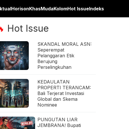
ktual
Horison
Khas
Muda
Kolom
Hot Issue
Indeks
Hot Issue
🔥
SKANDAL MORAL ASN:
Seperempat
Pelanggaran Etik
Berujung
Perselingkuhan
KEDAULATAN
PROPERTI TERANCAM:
Bali Terjerat Investasi
Global dan Skema
Nominee
PUNGUTAN LIAR
JEMBRANA! Bupati