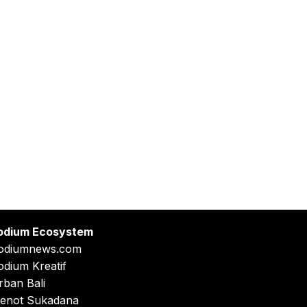
odium Ecosystem
odiumnews.com
odium Kreatif
rban Bali
enot Sukadana