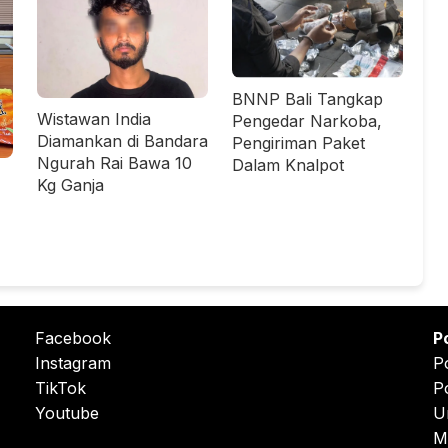
BNNP Bali Tangkap
Wistawan India
Pengedar Narkoba,
Diamankan di Bandara
Pengiriman Paket
Ngurah Rai Bawa 10
Dalam Knalpot
Kg Ganja
Facebook
P
Instagram
P
TikTok
P
Youtube
U
M