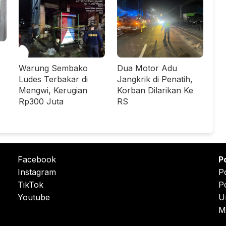
Warung Sembako
Dua Motor Adu
Ludes Terbakar di
Jangkrik di Penatih,
Mengwi, Kerugian
Korban Dilarikan Ke
Rp300 Juta
RS
Facebook
P
Instagram
P
TikTok
P
Youtube
U
M