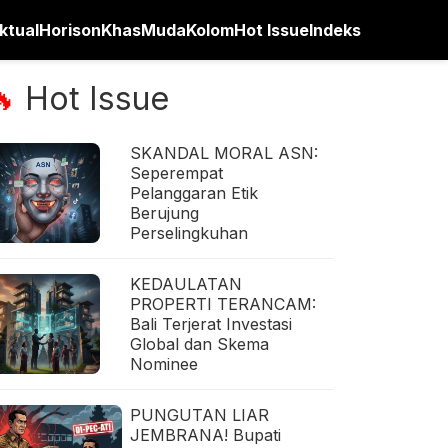
ktual
Horison
Khas
Muda
Kolom
Hot Issue
Indeks
Hot Issue
🔥
SKANDAL MORAL ASN:
Seperempat
Pelanggaran Etik
Berujung
Perselingkuhan
KEDAULATAN
PROPERTI TERANCAM:
Bali Terjerat Investasi
Global dan Skema
Nominee
PUNGUTAN LIAR
JEMBRANA! Bupati