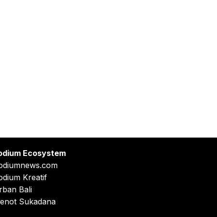
odium Ecosystem
odiumnews.com
odium Kreatif
rban Bali
enot Sukadana