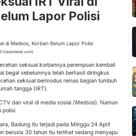
sual IRT Viral di
lum Lapor Polisi
 (radartasik.com)
lecehan seksual korbannya perempuan kembali
tai begal sebelumnya telah berhasil diringkus
lecehan seksual bermodus remas bagian tumbuh
rumah tangga (IRT).
CCTV dan viral di media sosial (Medsos). Namun
 polisi.
ra, Badung itu terjadi pada Minggu 24 April
an berusia 30 tahun itu terlihat sedang menyapu