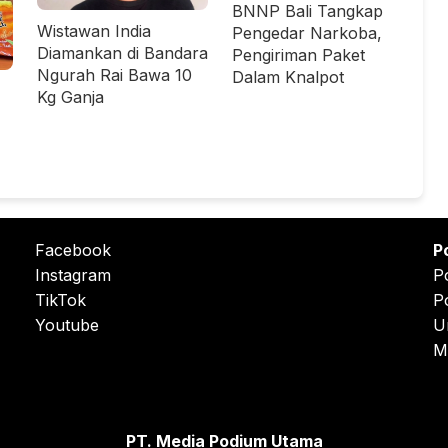
BNNP Bali Tangkap
Wistawan India
Pengedar Narkoba,
Diamankan di Bandara
Pengiriman Paket
Ngurah Rai Bawa 10
Dalam Knalpot
Kg Ganja
Facebook
P
Instagram
P
TikTok
P
Youtube
U
M
PT. Media Podium Utama