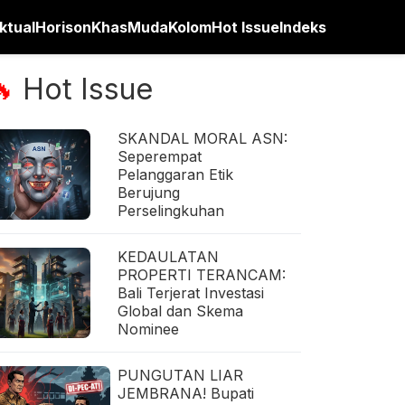
ktual
Horison
Khas
Muda
Kolom
Hot Issue
Indeks
Hot Issue
🔥
SKANDAL MORAL ASN:
Seperempat
Pelanggaran Etik
Berujung
Perselingkuhan
KEDAULATAN
PROPERTI TERANCAM:
Bali Terjerat Investasi
Global dan Skema
Nominee
PUNGUTAN LIAR
JEMBRANA! Bupati