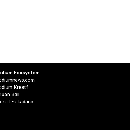
odium Ecosystem
odiumnews.com
odium Kreatif
rban Bali
enot Sukadana