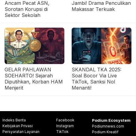
Ancam Pecat ASN,
Jambi! Drama Penculikan
Sorotan Korupsi di
Makassar Terkuak
Sektor Sekolah
GELAR PAHLAWAN
SKANDAL TKA 2025:
SOEHARTO! Sejarah
Soal Bocor Via Live
Diputihkan, Korban HAM
TikTok, Sanksi Nol
Menjerit
Menanti!
Indeks Berita
Facebook
Podium Ecosystem
Kebijakan Privasi
Instagram
Podiumnews.com
Persyaratan Layanan
TikTok
Podium Kreatif