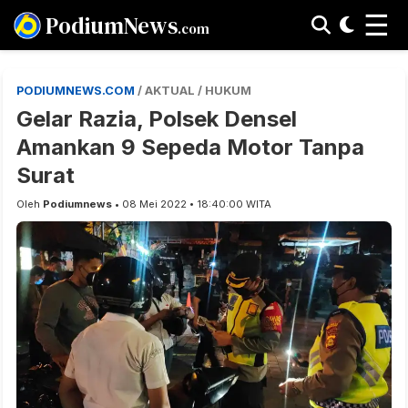
☰
PodiumNews
.com
PODIUMNEWS.COM
/ AKTUAL / HUKUM
Gelar Razia, Polsek Densel
Amankan 9 Sepeda Motor Tanpa
Surat
Oleh
Podiumnews
• 08 Mei 2022 • 18:40:00 WITA