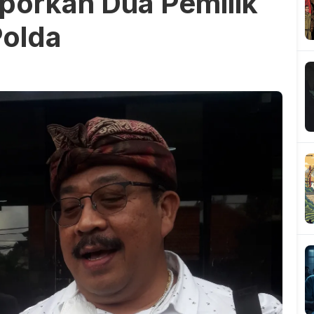
porkan Dua Pemilik
olda