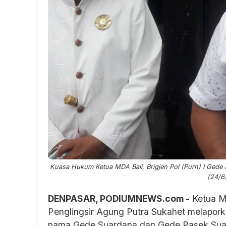
Kuasa Hukum Ketua MDA Bali, Brigjen Pol (Purn) I Gede A
(24/6)
DENPASAR, PODIUMNEWS.com -
Ketua Ma
Penglingsir Agung Putra Sukahet melapork
nama Gede Suardana dan Gede Pasek Suardi