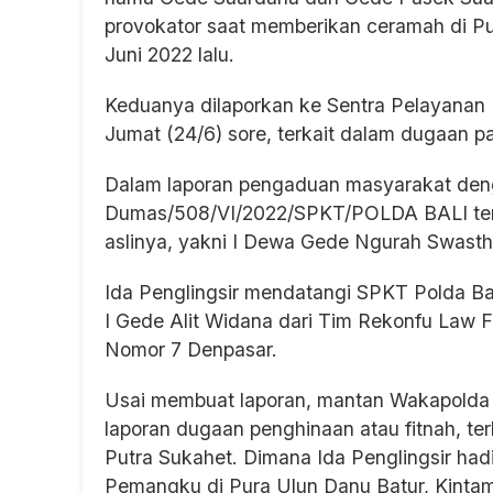
provokator saat memberikan ceramah di Pur
Juni 2022 lalu.
Keduanya dilaporkan ke Sentra Pelayanan 
Jumat (24/6) sore, terkait dalam dugaan p
Dalam laporan pengaduan masyarakat deng
Dumas/508/VI/2022/SPKT/POLDA BALI ter
aslinya, yakni I Dewa Gede Ngurah Swast
Ida Penglingsir mendatangi SPKT Polda Ba
I Gede Alit Widana dari Tim Rekonfu Law F
Nomor 7 Denpasar.
Usai membuat laporan, mantan Wakapolda 
laporan dugaan penghinaan atau fitnah, ter
Putra Sukahet. Dimana Ida Penglingsir ha
Pemangku di Pura Ulun Danu Batur, Kintam