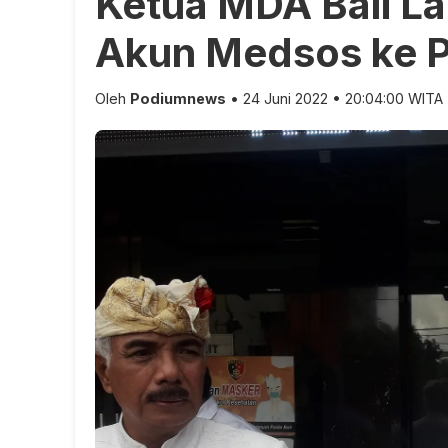
Ketua MDA Bali La
Akun Medsos ke P
Oleh
Podiumnews
• 24 Juni 2022 • 20:04:00 WITA