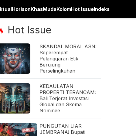
ktual
Horison
Khas
Muda
Kolom
Hot Issue
Indeks
Hot Issue
🔥
SKANDAL MORAL ASN:
Seperempat
Pelanggaran Etik
Berujung
Perselingkuhan
KEDAULATAN
PROPERTI TERANCAM:
Bali Terjerat Investasi
Global dan Skema
Nominee
PUNGUTAN LIAR
JEMBRANA! Bupati